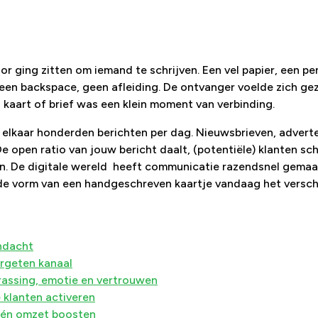
oor ging zitten om iemand te schrijven. Een vel papier, een pe
en backspace, geen afleiding. De ontvanger voelde zich gez
n kaart of brief was een klein moment van verbinding.
 elkaar honderden berichten per dag. Nieuwsbrieven, adverte
e open ratio van jouw bericht daalt, (potentiële) klanten sch
len. De digitale wereld heeft communicatie razendsnel gemaa
 de vorm van een handgeschreven kaartje vandaag het versch
andacht
ergeten kanaal
rassing, emotie en vertrouwen
 klanten activeren
 én omzet boosten