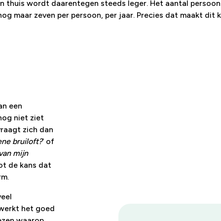
n thuis wordt daarentegen steeds leger. Het aantal persoonl
g maar zeven per persoon, per jaar. Precies dat maakt dit k
an een
og niet ziet
vraagt zich dan
ene bruiloft?
’ of
 van mijn
oot de kans dat
rm.
veel
werkt het goed
iezen waarop