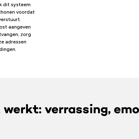
k dit systeem
chonen voordat
erstuurt.
ost aangeven
ntvangen; zorg
eze adressen
dingen.
werkt: verrassing, emo