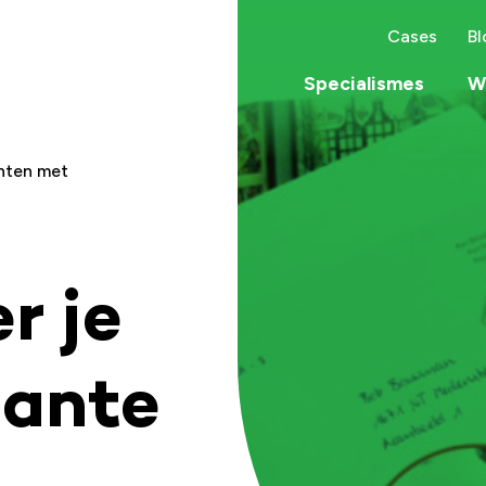
Cases
Bl
Specialismes
Wa
nten met
r je
lante