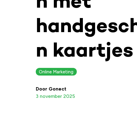
n met
handgesch
n kaartjes
Online Marketing
Door Gonect
3 november 2025