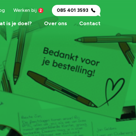
og
Werken bij
085 401 3593
t is je doel?
Over ons
Contact