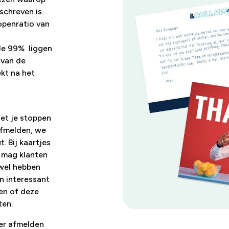
chreven is.
openratio van
de 99% liggen
 van de
kt na het
oet je stoppen
afmelden, we
. Bij kaartjes
e mag klanten
 wel hebben
an interessant
gen of deze
ten.
ter afmelden