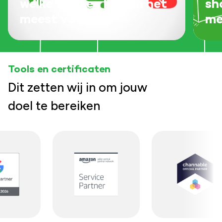
welke vormen komen het
sh
meest voor?
me
Tools en certificaten
Dit zetten wij in om jouw
doel te bereiken