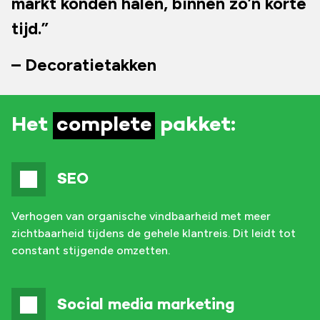
markt konden halen, binnen zo’n korte
tijd.”
– Decoratietakken
Het
complete
pakket:
SEO
Verhogen van organische vindbaarheid met meer
zichtbaarheid tijdens de gehele klantreis. Dit leidt tot
constant stijgende omzetten.
Social media marketing