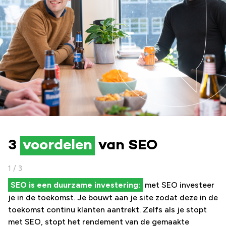
3
voordelen
van SEO
1 / 3
SEO zorgt voor relevante bezoekers:
SEO draagt bij aan een sterk merk:
SEO is een duurzame investering:
met SEO investeer
je in de toekomst. Je bouwt aan je site zodat deze in de
toekomst continu klanten aantrekt. Zelfs als je stopt
met SEO, stopt het rendement van de gemaakte