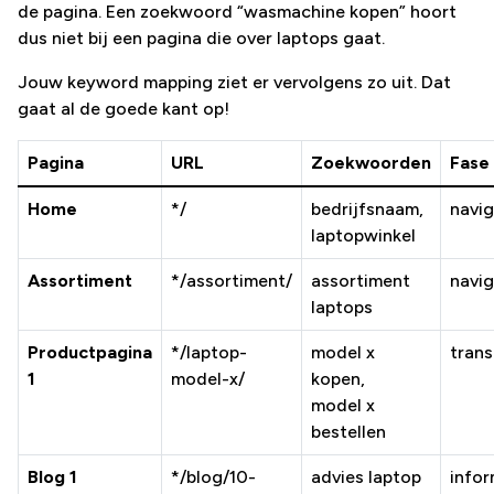
de pagina. Een zoekwoord “wasmachine kopen” hoort
dus niet bij een pagina die over laptops gaat.
Jouw keyword mapping ziet er vervolgens zo uit. Dat
gaat al de goede kant op!
Pagina
URL
Zoekwoorden
Fase
Home
*/
bedrijfsnaam,
navig
laptopwinkel
Assortiment
*/assortiment/
assortiment
navig
laptops
Productpagina
*/laptop-
model x
trans
1
model-x/
kopen,
model x
bestellen
Blog 1
*/blog/10-
advies laptop
infor