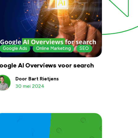
Google Ads
Online Marketing
SEO
oogle AI Overviews voor search
Door Bart Rietjens
30 mei 2024