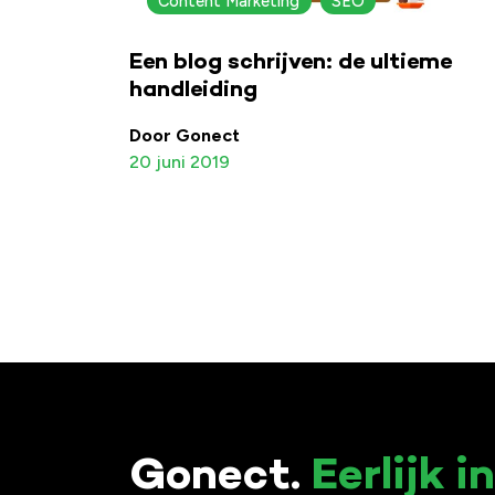
Content Marketing
SEO
Een blog schrijven: de ultieme
handleiding
Door Gonect
20 juni 2019
Gonect.
Eerlijk i