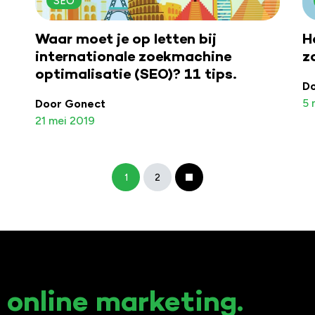
SEO
Waar moet je op letten bij
H
internationale zoekmachine
z
optimalisatie (SEO)? 11 tips.
D
5 
Door Gonect
21 mei 2019
1
2
n online marketing.