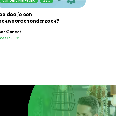
Content Marketing
SEO
oe doe je een
oekwoordenonderzoek?
oor Gonect
maart 2019