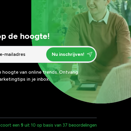
 op de hoogte!
de hoogte van online trends. Ontvang
rketingtips in je inbox.
scoort een
9
uit 10 op basis van 37 beoordelingen