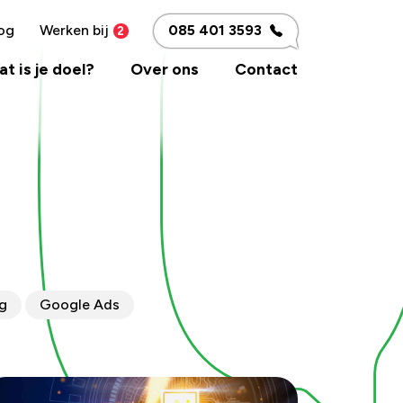
og
Werken bij
085 401 3593
t is je doel?
Over ons
Contact
ng
Google Ads